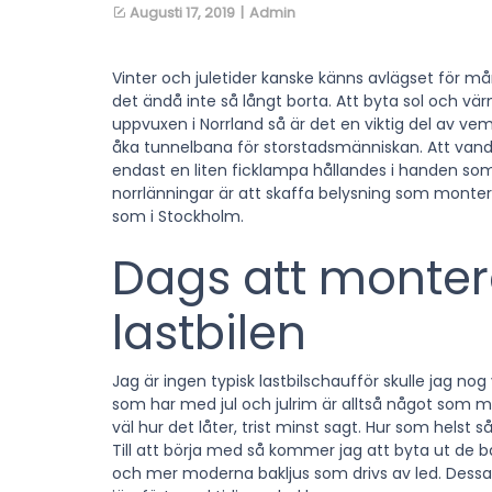
Augusti 17, 2019
|
Admin
Vinter och juletider kanske känns avlägset för 
det ändå inte så långt borta. Att byta sol och vär
uppvuxen i Norrland så är det en viktig del av vem 
åka tunnelbana för storstadsmänniskan. Att van
endast en
liten ficklampa
hållandes i handen som 
norrlänningar är att skaffa belysning som monteras
som i Stockholm.
Dags att monte
lastbilen
Jag är ingen typisk lastbilschaufför skulle jag no
som har med jul och julrim är alltså något som må
väl hur det låter, trist minst sagt. Hur som helst så
Till att börja med så kommer jag att byta ut de
b
och mer moderna bakljus som drivs av led. Dessa 