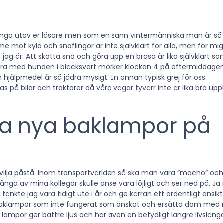
många utav er läsare men som en sann vintermänniska man är så
me mot kyla och snöflingor är inte självklart för alla, men för mi
jag är. Att skotta snö och göra upp en brasa är lika självklart so
dra med hunden i bläcksvart mörker klockan 4 på eftermiddag
hjälpmedel är så jädra mysigt. En annan typisk grej för oss
 på bilar och traktorer då våra vägar tyvärr inte är lika bra upp
ra nya baklampor på
g vilja påstå. Inom transportvärlden så ska man vara ”macho” och 
nga av mina kollegor skulle anse vara löjligt och ser ned på. Ja 
 tänkte jag vara tidigt ute i år och ge kärran ett ordentligt ansikts
aklampor
som inte fungerat som önskat och ersätta dom med 
lampor ger bättre ljus och har även en betydligt längre livsläng