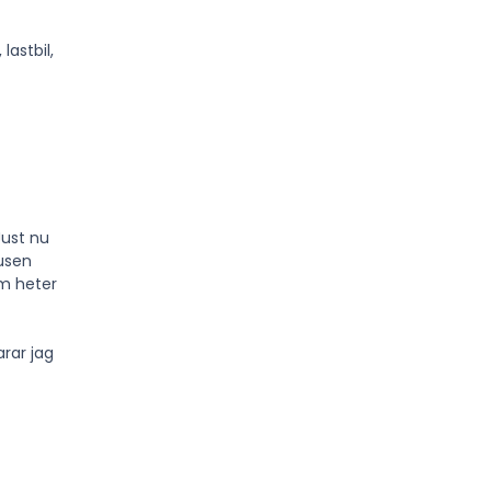
Just nu
jusen
om heter
arar jag