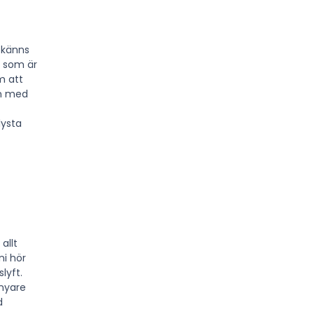
 känns
g som är
m att
en med
lysta
allt
ni hör
lyft.
nyare
d