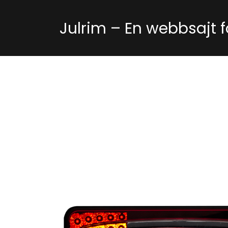
Skip
to
Julrim – En webbsajt fö
content