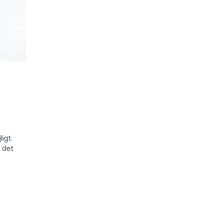
igt.
 det